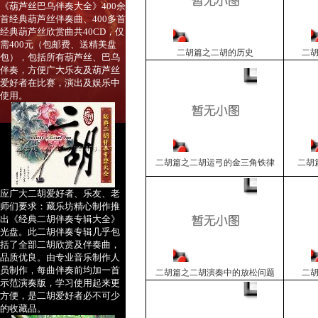
《葫芦丝巴乌伴奏大全》400余
首经典葫芦丝伴奏曲、400多首
经典葫芦丝欣赏曲共40CD，仅
需400元（包邮费、送精美盘
二胡篇之二胡的历史
二
包），包括所有葫芦丝、巴乌
伴奏，方便广大乐友及葫芦丝
爱好者在比赛，演出及娱乐中
使用。
二胡篇之二胡运弓的金三角铁律
二胡
应广大二胡爱好者、乐友、老
师们要求：藏乐坊精心制作推
出《经典二胡伴奏专辑大全》
光盘。此二胡伴奏专辑几乎包
括了全部二胡欣赏及伴奏曲，
品质优良。由专业音乐制作人
员制作，每曲伴奏前均加一首
二胡篇之二胡演奏中的放松问题
二
示范演奏版，学习使用起来更
方便，是二胡爱好者必不可少
的收藏品。