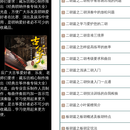
二胡篇之二胡初学者容易出现的问题
师们要求：藏乐坊精心制作推
出《经典唢呐伴奏专辑大全》
光盘，方便广大乐友及唢呐爱
二胡篇之二胡演奏中的放松问题
好者在比赛、演出及娱乐中使
用，是唢呐爱好者必不可少的
二胡篇之学习爱护您的二胡
收藏品。
二胡篇之二胡音准三境界
二胡篇之怎样提高练琴的效率
二胡篇之二胡考级要求和曲目
二胡篇之浅谈二胡入门
应广大古筝爱好者、乐友、老
师们要求：藏乐坊精心制作推
二胡篇之二胡快速入门一点通
出《经典古筝伴奏专辑大全》
光盘。由专业音乐制作人员制
作，每曲伴奏前均加一首示范
二胡篇之二胡技法训练的自我检验
演奏版，学习使用起来更方
便，是古筝爱好者必不可少的
二胡篇之小叶紫檀简介
收藏品，学习使用起来更方
便。
板胡篇之板胡概述及板胡特点
板胡篇之板胡定弦法