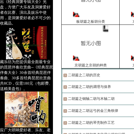
出《经典洞箫专辑大全》光
盘，方便广大乐友及洞箫爱好
者在比赛、演出及娱乐中使
用，是洞箫爱好者必不可少的
板胡篇之板胡分类
收藏品。
藏乐坊为您提供最全面最专业
京胡篇之京胡的种类
的琵琶伴奏欣赏曲--《经典琵琶
伴奏大全》30余首经典琵琶伴
二胡篇之二胡的历史
奏曲、30多首经典琵琶欣赏曲
共8CD，仅需180元（包邮费、
二胡篇之二胡的调理与保养
送精美盘包）。
二胡篇之铜轴二胡与木轴二胡
二胡篇之二胡运弓的金三角铁律
二胡篇之二胡的琴壳制作工艺
应广大唢呐爱好者、乐友、老