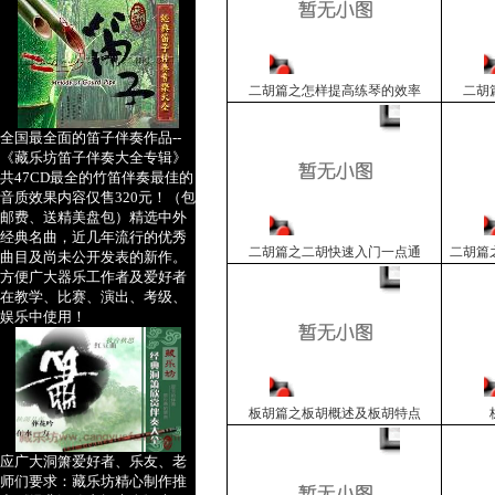
二胡篇之怎样提高练琴的效率
二胡
全国最全面的笛子伴奏作品--
《藏乐坊笛子伴奏大全专辑》
共47CD最全的竹笛伴奏最佳的
音质效果内容仅售320元！（包
邮费、送精美盘包）精选中外
经典名曲，近几年流行的优秀
二胡篇之二胡快速入门一点通
二胡篇
曲目及尚未公开发表的新作。
方便广大器乐工作者及爱好者
在教学、比赛、演出、考级、
娱乐中使用！
板胡篇之板胡概述及板胡特点
应广大洞箫爱好者、乐友、老
师们要求：藏乐坊精心制作推