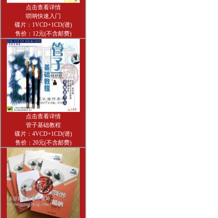
点击查看详情
唢呐快速入门
碟片：1VCD+1CD(谱)
售价：12元
(不含邮费)
点击查看详情
管子基础教程
碟片：4VCD+1CD(谱)
售价：20元
(不含邮费)