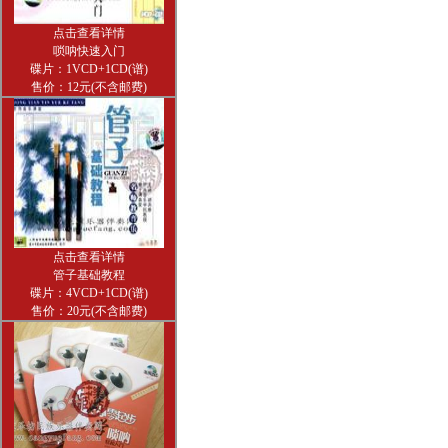
点击查看详情
唢呐快速入门
碟片：1VCD+1CD(谱)
售价：12元
(不含邮费)
点击查看详情
管子基础教程
碟片：4VCD+1CD(谱)
售价：20元
(不含邮费)