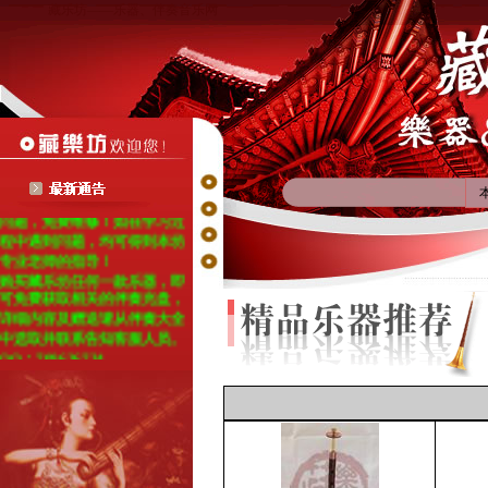
藏乐坊——乐器、伴奏音乐网
藏乐坊现成为国内乐器知名品
牌-森雀牌的网络指定经销
商！凡在本站购买的森雀乐
器，如7天内出现质量问题，
均包换包维修(邮费由本坊承
担)；如在三个月内出现质量
问题，免费维修！如在学习过
程中遇到问题，均可得到本坊
专业老师的指导！
购买藏乐坊任何一款乐器，即
可免费获取相关的伴奏光盘，
详细内容及赠送请从伴奏大全
中选取并联系告知客服人员。
QQ：709626734