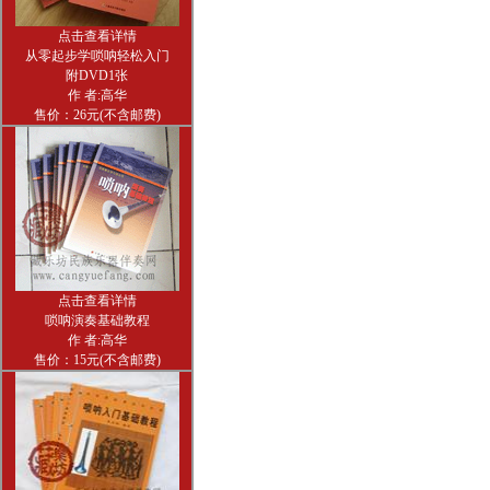
点击查看详情
从零起步学唢呐轻松入门
附DVD1张
作 者:高华
售价：26元
(不含邮费)
点击查看详情
唢呐演奏基础教程
作 者:高华
售价：15元
(不含邮费)