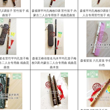
E调笛子 苦竹笛子 戏
森雀牌平均孔梅枚D调 苦竹笛子 内
森雀平均孔梅枚D调笛
曲笛子
蒙古二人台专用笛子 戏曲昆曲笛
人台专用苦竹笛子 
签名苦竹平均孔笛子梅
森雀王峰传签名乌木平均孔笛子梅
森雀竖笛 六孔竖笛 学
古二人台专用曲 戏曲昆
枚D调 内蒙古二人台专用曲 戏曲昆
白色
曲笛
曲木笛