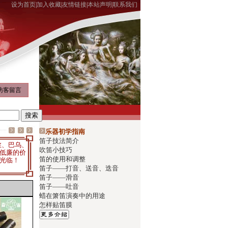
设为首页
|
加入收藏
|
友情链接
|
本站声明
|
联系我们
访客留言
乐器初学指南
笛子技法简介
丝、巴乌、
吹笛小技巧
低廉的价
笛的使用和调整
光临！
笛子——打音、送音、迭音
笛子——滑音
笛子——吐音
蜡在箫笛演奏中的用途
怎样贴笛膜