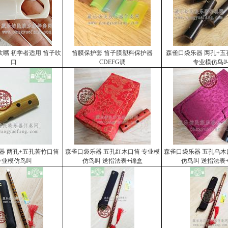
嘴 初学者适用 笛子吹
笛膜保护套 笛子膜塑料保护器
森雀口袋乐器 两孔+
口
CDEFG调
专业模仿鸟
器 两孔+五孔苦竹口笛
森雀口袋乐器 五孔红木口笛 专业模
森雀口袋乐器 五孔乌木
专业模仿鸟叫
仿鸟叫 送指法表+锦盒
仿鸟叫 送指法表