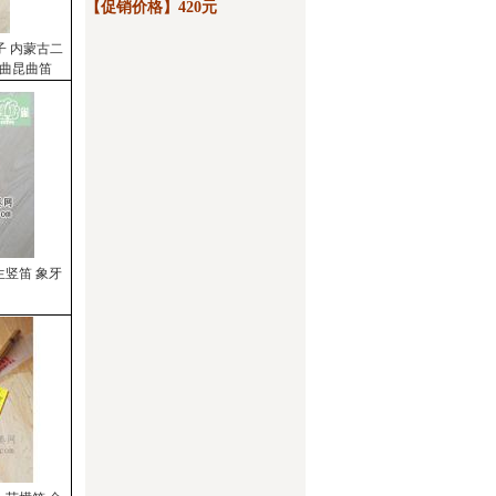
【促销价格】420元
子 内蒙古二
戏曲昆曲笛
生竖笛 象牙