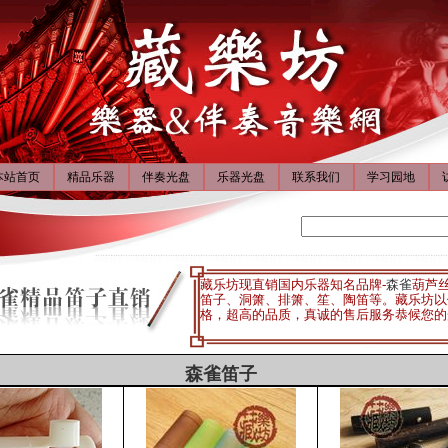
本站首页
精品乐器
伴奏光盘
乐器光盘
联系我们
学习园地
藏乐坊现直销国内乐器知名品牌-
森雀
葫芦
笛子、洞箫、排箫、笙、陶笛等。藏乐坊以
格，超高的品质，真诚的售后服务恭候您的
森雀笛子