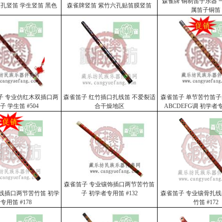
森雀牌 铜制笛子乐器 
八孔竖笛 学生竖笛 黑色
森雀牌竖笛 紫竹六孔贴笛膜竖笛
属笛子铜笛
子 专业仿红木双插口两
森雀笛子 红竹插口扎线笛 不爱裂适
森雀笛子 单节苦竹笛
子 学生笛 #504
合干燥地区
ABCDEFG调 初学者专
森雀笛子 专业镶饰插口两节苦竹笛
线插口两节苦竹笛 初学
子 初学者专用笛 #132
森雀笛子 专业镶骨扎
专用笛 #178
竹笛 #172