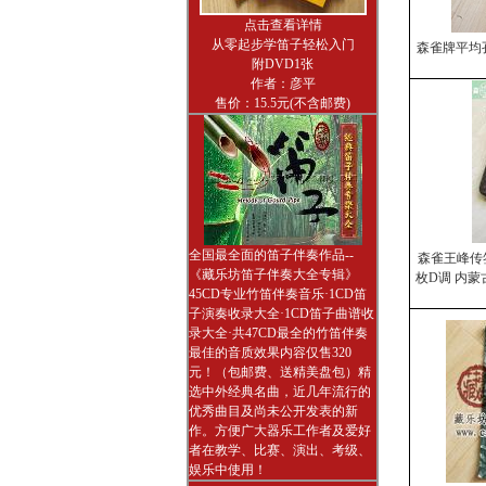
点击查看详情
从零起步学笛子轻松入门
森雀牌平均孔
附DVD1张
作者：彦平
售价：15.5元(不含邮费)
全国最全面的笛子伴奏作品--
森雀王峰传
《藏乐坊笛子伴奏大全专辑》
枚D调 内蒙
45CD专业竹笛伴奏音乐·1CD笛
子演奏收录大全·1CD笛子曲谱收
录大全·共47CD最全的竹笛伴奏
最佳的音质效果内容仅售320
元！（包邮费、送精美盘包）精
选中外经典名曲，近几年流行的
优秀曲目及尚未公开发表的新
作。方便广大器乐工作者及爱好
者在教学、比赛、演出、考级、
娱乐中使用！