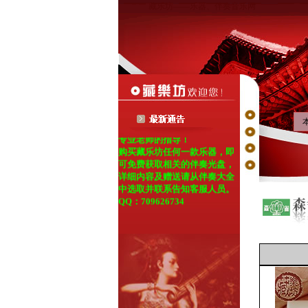
藏乐坊——乐器、伴奏音乐网
藏乐坊现成为国内乐器知名品
牌-森雀牌的网络指定经销
商！凡在本站购买的森雀乐
器，如7天内出现质量问题，
均包换包维修(邮费由本坊承
担)；如在三个月内出现质量
问题，免费维修！如在学习过
程中遇到问题，均可得到本坊
专业老师的指导！
购买藏乐坊任何一款乐器，即
可免费获取相关的伴奏光盘，
详细内容及赠送请从伴奏大全
中选取并联系告知客服人员。
QQ：709626734