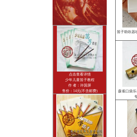
笛子助吹器吹
点击查看详情
少年儿童笛子教程
作 者：许国屏
售价：14元(不含邮费)
森雀口袋乐