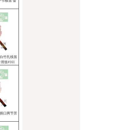
一节横笛 金
子白竹扎线笛
用笛#161
线插口两节苦