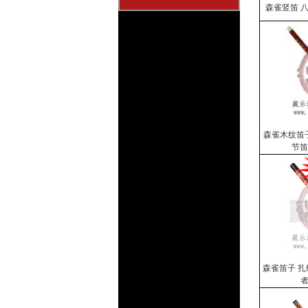
森雀竖笛 
森雀木纹笛
节笛
森雀笛子 扎
者