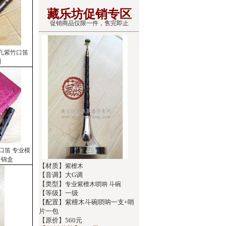
藏乐坊促销专区
促销商品仅限一件，售完即止
五孔紫竹口笛
叫
口笛 专业模
+锦盒
【材质】
紫檀木
【音调】大G调
【类型】
专业紫檀木唢呐 斗碗
【等级】一级
【配置】紫檀木斗碗唢呐一支+哨
片一包
【原价】560元